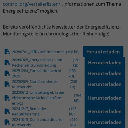
control.org/verteilerlisten/
„Informationen zum Thema
Energieeffizienz“ möglich.
Bereits veröffentlichte Newsletter der Energieeffizienz-
Monitoringstelle (in chronologischer Reihenfolge):
Herunterladen
20260701_EEffG Informationen
(198 kB)
20260305_Energieabsatz- und
(191
Herunterladen
Rechenzentrumsmeldung
kB)
20251204_Fortschrittsbericht
(133
Herunterladen
2025
kB)
20250909_Standardisierter
(208
Herunterladen
Kurzbericht
kB)
20250612_Umstellung eL in die
(194
Herunterladen
elektronische Meldeplattform
kB)
erfolgt
20241217_Reminder
(193
Herunterladen
Requalifizierung
kB)
20241015_Der standardisierte
(210
Herunterladen
Kurzbericht
kB)