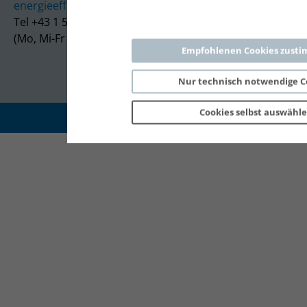
energieeffizienz@e-control.at
Tel +43 1 5324724
(Mo, Mi-Fr 09:30-12:30 Uhr)
Empfohlenen Cookies zust
Nur technisch notwendige C
Cookies selbst 
auswähl
Copyright 2026 © E-Control