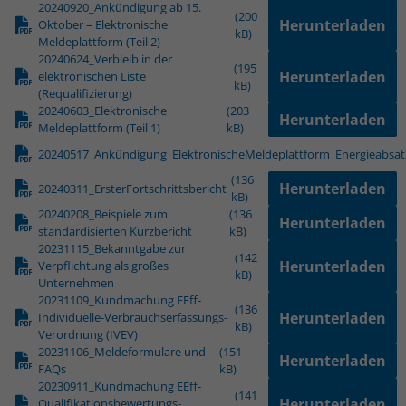
20240920_Ankündigung ab 15.
(200
Herunterladen
Oktober – Elektronische
kB)
Meldeplattform (Teil 2)
20240624_Verbleib in der
(195
Herunterladen
elektronischen Liste
kB)
(Requalifizierung)
20240603_Elektronische
(203
Herunterladen
Meldeplattform (Teil 1)
kB)
20240517_Ankündigung_ElektronischeMeldeplattform_Energieabsat
(136
Herunterladen
20240311_ErsterFortschrittsbericht
kB)
20240208_Beispiele zum
(136
Herunterladen
standardisierten Kurzbericht
kB)
20231115_Bekanntgabe zur
(142
Herunterladen
Verpflichtung als großes
kB)
Unternehmen
20231109_Kundmachung EEff-
(136
Herunterladen
Individuelle-Verbrauchserfassungs-
kB)
Verordnung (IVEV)
20231106_Meldeformulare und
(151
Herunterladen
FAQs
kB)
20230911_Kundmachung EEff-
(141
Herunterladen
Qualifikationsbewertungs-