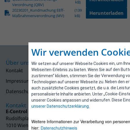
kB)
Verordnung (QBV)
20230201_Kundmachung EEff-
(139
Herunterladen
Maßnahmenverordnung (MV)
kB)
Wir verwenden Cooki
Über uns
Wir setzen auf unserer Webseite Cookies ein, um Ihn
Webseiten-Erlebnis zu bieten. Wenn Sie auf den But
Kontakt
zustimmen“ klicken, stimmen Sie der Verwendung von
Impressum
Technologien auf unserer Webseite zu. Neben den er
auch zusätzliche Cookies gesetzt, die u.a. die Leist
Datenschutzerklärung
personalisierte Inhalte anbieten. Unter „Cookie-Einst
unserer Cookies anpassen und widerrufen. Diese Eins
Kontakt
unserer Datenschutzerklärung
.
E-Control
Rudolfsplatz 13a
Weitere Informationen zur Verarbeitung von persone
1010 Wien
hier:
Datenschutzhinweis