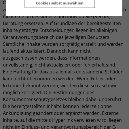
Öffentlichkeit lediglich Informationen allgemeiner Art
Cookies selbst 
auswählen
zur Verfügung stellt. Diese Informationen können jedoch
nicht eine professionelle und individuelle (Rechts)-
Beratung ersetzen. Auf Grundlage der bereitgestellten
Inhalte getätigte Entscheidungen liegen im alleinigen
Verantwortungsbereich des jeweiligen Benutzers.
Sämtliche Inhalte wurden sorgfältig erstellt und werden
laufend aktualisiert. Dennoch kann nicht
ausgeschlossen werden, dass Informationen
unvollständig, nicht aktualisiert oder fehlerhaft sind.
Eine Haftung für daraus allenfalls entstandene Schäden
kann nicht übernommen werden. Wenn Fehler oder
Irrtümer bekannt werden, werden diese so rasch wie
möglich korrigiert. Die Bestimmungen des
Konsumentenschutzgesetzes bleiben dabei unberührt.
Die bereitgestellten Inhalte können jederzeit ohne
Ankündigung geändert oder ergänzt werden. Externe
Inhalte, auf die mittels Hyperlink verwiesen wird, liegen
nicht im Einfluss- und Verantwortungsbereich der E-