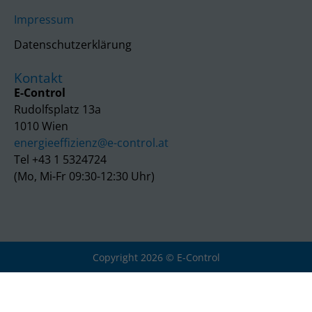
Impressum
Datenschutzerklärung
Kontakt
E-Control
Rudolfsplatz 13a
1010 Wien
energieeffizienz@e-control.at
Tel +43 1 5324724
(Mo, Mi-Fr 09:30-12:30 Uhr)
Copyright 2026 © E-Control