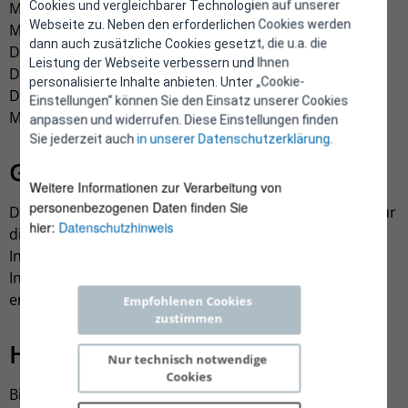
Cookies und vergleichbarer Technologien auf unserer
Mag. Jürgen Streitner (Vorsitzende)
Webseite zu. Neben den erforderlichen Cookies werden
Mag. Dorothea Herzele (Stv. Vorsitzende)
dann auch zusätzliche Cookies gesetzt, die u.a. die
Dipl.-Kffr. Marion Swoboda-Brachvogel, MSc.
Leistung der Webseite verbessern und Ihnen
Dr. Severin Gruber, LL.M.
personalisierte Inhalte anbieten. Unter „Cookie-
Dr. Johannes Mrazek (Vertreter des Betriebsrates)
Einstellungen“ können Sie den Einsatz unserer Cookies
Mag. Eva Lacher (Vertreterin des Betriebsrates)
anpassen und widerrufen. Diese Einstellungen finden
Sie jederzeit auch
in unserer Datenschutzerklärung
.
Grundlegende Richtung
Weitere Informationen zur Verarbeitung von
personenbezogenen Daten finden Sie
Die Website der E-Control ist ein Informationsservice für
hier:
Datenschutzhinweis
die breite Öffentlichkeit. Auf dieser Website finden Sie
Informationen über die Organisation E-Control sowie
Inhalte, die sich mit unterschiedlichsten
energierelevanten Themen befassen.
Empfohlenen Cookies 
zustimmen
Haftungsausschluss
Nur technisch notwendige 
Cookies
Bitte beachten Sie, dass die Website der E-Control der