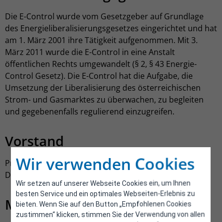
Die E-Control wurde vom Gesetzgeber auf Grundlage
des Energieliberalisierungsgesetzes eingerichtet und hat
am 1. März 2001 ihre Tätigkeit aufgenommen. Mit 3.
März 2011 wurde die E-Control in eine Anstalt
öffentlichen Rechts umgewandelt (§ 2, § 43 Energie-
Control Gesetz). Die E-Control hat die Aufgabe, die
Umsetzung der Liberalisierung des österreichischen
Strom- und Gasmarktes zu überwachen, zu begleiten
und gegebenenfalls regulierend einzugreifen.
Vorstand
Wir verwenden Cookies
Prof. DI Dr. Alfons Haber, MBA
Dipl.-Ing. Mag. Michael Strebl
Wir setzen auf unserer Webseite Cookies ein, um Ihnen
besten Service und ein optimales Webseiten-Erlebnis zu
Mitglieder des Aufsichtsrates
bieten. Wenn Sie auf den Button „Empfohlenen Cookies
zustimmen“ klicken, stimmen Sie der Verwendung von allen