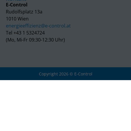
E-Control
Rudolfsplatz 13a
1010 Wien
energieeffizienz@e-control.at
Tel +43 1 5324724
(Mo, Mi-Fr 09:30-12:30 Uhr)
Copyright 2026 © E-Control