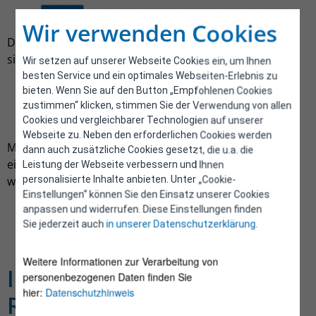
Wir verwenden Cookies
Die Kontaktdaten sind danach im Feld
Kontaktdaten
sichtbar und können bei Bedarf geändert werden.
Wir setzen auf unserer Webseite Cookies ein, um Ihnen
besten Service und ein optimales Webseiten-Erlebnis zu
bieten. Wenn Sie auf den Button „Empfohlenen Cookies
zustimmen“ klicken, stimmen Sie der Verwendung von allen
Cookies und vergleichbarer Technologien auf unserer
Webseite zu. Neben den erforderlichen Cookies werden
Mit einem Klick auf den Button
+ MELDUNG 2026
kann
dann auch zusätzliche Cookies gesetzt, die u.a. die
eine beliebige Anzahl an Rechenzentren hinzugefügt
Leistung der Webseite verbessern und Ihnen
werden.
personalisierte Inhalte anbieten. Unter „Cookie-
Einstellungen“ können Sie den Einsatz unserer Cookies
anpassen und widerrufen. Diese Einstellungen finden
Sie jederzeit auch
in unserer Datenschutzerklärung
.
Weitere Informationen zur Verarbeitung von
Informationen zum
personenbezogenen Daten finden Sie
hier:
Datenschutzhinweis
Rechenzentrum