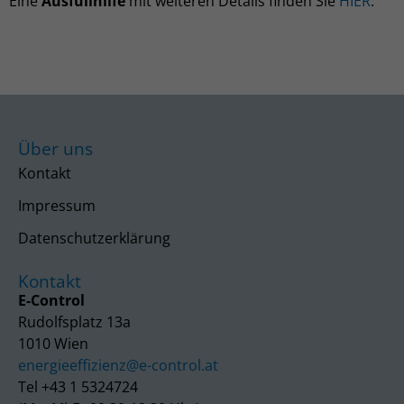
Eine
Ausfüllhilfe
mit weiteren Details finden Sie
HIER
.
Über uns
Kontakt
Impressum
Datenschutzerklärung
Kontakt
E-Control
Rudolfsplatz 13a
1010 Wien
energieeffizienz@e-control.at
Tel +43 1 5324724