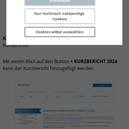
zustimmen
Nur technisch notwendige 
Cookies
Cookies selbst 
auswählen
Kurzbericht
– Meldung des standardisierten
Kurberichts
Mit einem Klick auf den Button
+ KURZBERICHT 2024
kann der Kurzbericht hinzugefügt werden.