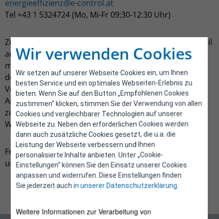
energieeffizienz@e-control.at
Tel +43 1 5324724 (Mo, Mi-Fr 09:30-12:30 Uhr)
Zusätzlich bieten wir einen Informationsdienst via E-Mail
Wir verwenden Cookies
an, in dem aktuelle Entwicklungen im Zusammenhang
mit dem Energieeffizienzgesetz, wie beispielsweise zu
Wir setzen auf unserer Webseite Cookies ein, um Ihnen
den Meldemodalitäten und kundgemachten
besten Service und ein optimales Webseiten-Erlebnis zu
Verordnungen, bekanntgegeben werden. Eine
bieten. Wenn Sie auf den Button „Empfohlenen Cookies
Anmeldung zum Informationsdienst „Informationen
zustimmen“ klicken, stimmen Sie der Verwendung von allen
zum Thema Energieeffizienz“ ist über die E-Control-
Cookies und vergleichbarer Technologien auf unserer
Webseite
meine.e-control.org/verteilerlisten/
möglich.
Webseite zu. Neben den erforderlichen Cookies werden
dann auch zusätzliche Cookies gesetzt, die u.a. die
Leistung der Webseite verbessern und Ihnen
Fragen zu anderen Themen der E-Control können Sie
personalisierte Inhalte anbieten. Unter „Cookie-
unter
https://www.e-control.at/kontakt
stellen.
Einstellungen“ können Sie den Einsatz unserer Cookies
anpassen und widerrufen. Diese Einstellungen finden
Sie jederzeit auch
in unserer Datenschutzerklärung
.
Weitere Informationen zur Verarbeitung von