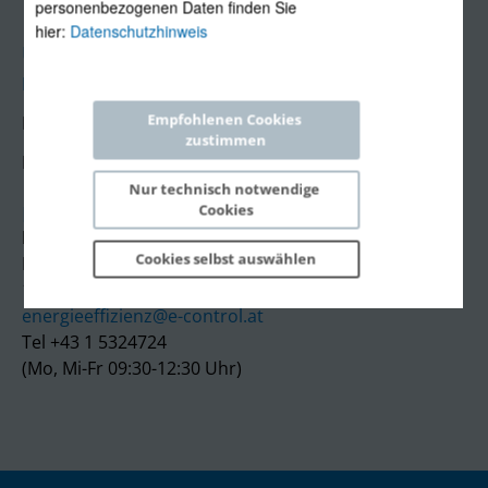
personenbezogenen Daten finden Sie
hier:
Datenschutzhinweis
Über uns
Kontakt
Empfohlenen Cookies 
Impressum
zustimmen
Datenschutzerklärung
Nur technisch notwendige 
Kontakt
Cookies
E-Control
Cookies selbst 
auswählen
Rudolfsplatz 13a
1010 Wien
energieeffizienz@e-control.at
Tel +43 1 5324724
(Mo, Mi-Fr 09:30-12:30 Uhr)