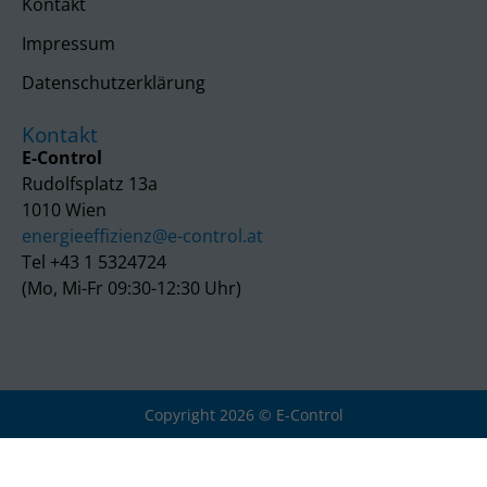
Kontakt
Impressum
Datenschutzerklärung
Kontakt
E-Control
Rudolfsplatz 13a
1010 Wien
energieeffizienz@e-control.at
Tel +43 1 5324724
(Mo, Mi-Fr 09:30-12:30 Uhr)
Copyright 2026 © E-Control