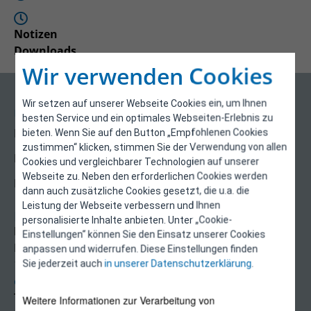
Notizen
Downloads
Wir verwenden Cookies
Wir setzen auf unserer Webseite Cookies ein, um Ihnen
Über uns
besten Service und ein optimales Webseiten-Erlebnis zu
Kontakt
bieten. Wenn Sie auf den Button „Empfohlenen Cookies
zustimmen“ klicken, stimmen Sie der Verwendung von allen
Impressum
Cookies und vergleichbarer Technologien auf unserer
Webseite zu. Neben den erforderlichen Cookies werden
Datenschutzerklärung
dann auch zusätzliche Cookies gesetzt, die u.a. die
Leistung der Webseite verbessern und Ihnen
Kontakt
personalisierte Inhalte anbieten. Unter „Cookie-
E-Control
Einstellungen“ können Sie den Einsatz unserer Cookies
Rudolfsplatz 13a
anpassen und widerrufen. Diese Einstellungen finden
1010 Wien
Sie jederzeit auch
in unserer Datenschutzerklärung
.
energieeffizienz@e-control.at
Tel +43 1 5324724
Weitere Informationen zur Verarbeitung von