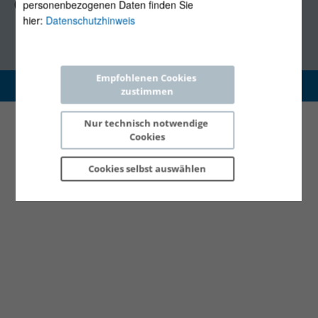
(Mo, Mi-Fr 09:30-12:30 Uhr)
personenbezogenen Daten finden Sie
hier:
Datenschutzhinweis
Empfohlenen Cookies 
Copyright 2026 © E-Control
zustimmen
Nur technisch notwendige 
Cookies
Cookies selbst 
auswählen