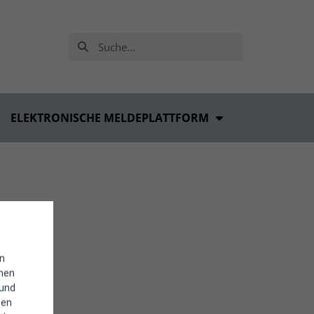
ELEKTRONISCHE MELDEPLATTFORM
in
enen
 und
hen