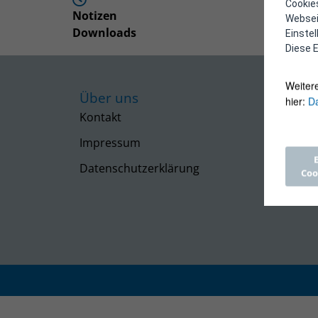
Cookies
Notizen
Webseit
Downloads
Einste
Diese E
Weiter
Über uns
hier:
Da
Kontakt
Impressum
Datenschutzerklärung
Coo