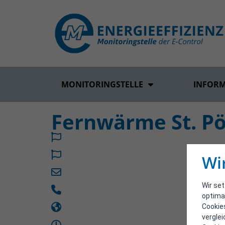
MONITORINGSTELLE
INFOR
Fernwärme St. P
Wi
Wir se
optima
Cookie
vergle