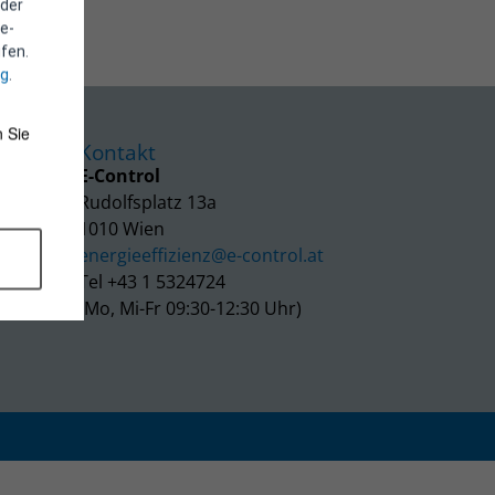
 der
e-
fen.
ng
.
 Sie
Kontakt
E-Control
Rudolfsplatz 13a
1010 Wien
energieeffizienz@e-control.at
Tel +43 1 5324724
(Mo, Mi-Fr 09:30-12:30 Uhr)