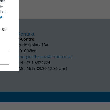
 der
e-
fen.
ng
.
 Sie
Kontakt
E-Control
Rudolfsplatz 13a
1010 Wien
energieeffizienz@e-control.at
Tel +43 1 5324724
(Mo, Mi-Fr 09:30-12:30 Uhr)