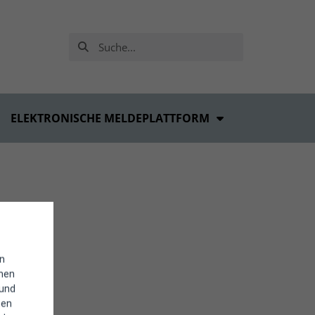
ELEKTRONISCHE MELDEPLATTFORM
in
enen
 und
hen