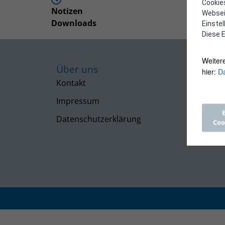
Cookies
Notizen
Webseit
Downloads
Einste
Diese E
Weiter
Über uns
hier:
Da
Kontakt
Impressum
Datenschutzerklärung
Coo