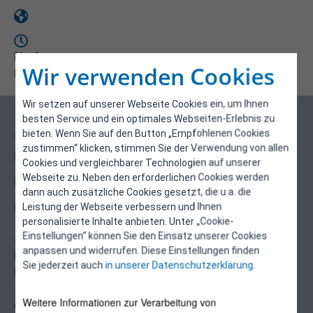
Notizen
Wir verwenden Cookies
Downloads
Wir setzen auf unserer Webseite Cookies ein, um Ihnen
besten Service und ein optimales Webseiten-Erlebnis zu
bieten. Wenn Sie auf den Button „Empfohlenen Cookies
Über uns
zustimmen“ klicken, stimmen Sie der Verwendung von allen
Kontakt
Cookies und vergleichbarer Technologien auf unserer
Webseite zu. Neben den erforderlichen Cookies werden
Impressum
dann auch zusätzliche Cookies gesetzt, die u.a. die
Datenschutzerklärung
Leistung der Webseite verbessern und Ihnen
personalisierte Inhalte anbieten. Unter „Cookie-
Einstellungen“ können Sie den Einsatz unserer Cookies
Kontakt
anpassen und widerrufen. Diese Einstellungen finden
E-Control
Sie jederzeit auch
in unserer Datenschutzerklärung
.
Rudolfsplatz 13a
1010 Wien
Weitere Informationen zur Verarbeitung von
energieeffizienz@e-control.at