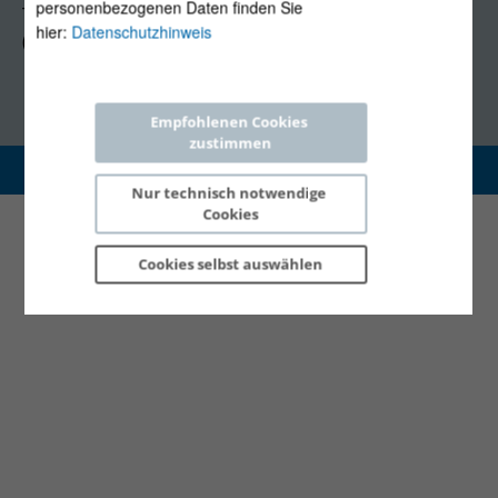
personenbezogenen Daten finden Sie
Tel +43 1 5324724
hier:
Datenschutzhinweis
(Mo, Mi-Fr 09:30-12:30 Uhr)
Empfohlenen Cookies 
zustimmen
Copyright 2026 © E-Control
Nur technisch notwendige 
Cookies
Cookies selbst 
auswählen