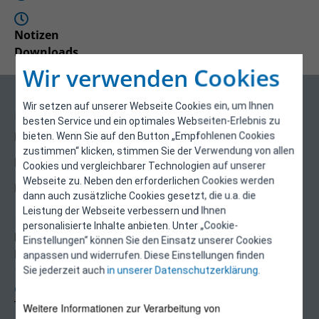
Notizen
Downloads
Wir verwenden Cookies
Wir setzen auf unserer Webseite Cookies ein, um Ihnen
Über uns
besten Service und ein optimales Webseiten-Erlebnis zu
Kontakt
bieten. Wenn Sie auf den Button „Empfohlenen Cookies
zustimmen“ klicken, stimmen Sie der Verwendung von allen
Impressum
Cookies und vergleichbarer Technologien auf unserer
Webseite zu. Neben den erforderlichen Cookies werden
Datenschutzerklärung
dann auch zusätzliche Cookies gesetzt, die u.a. die
Leistung der Webseite verbessern und Ihnen
Kontakt
personalisierte Inhalte anbieten. Unter „Cookie-
E-Control
Einstellungen“ können Sie den Einsatz unserer Cookies
Rudolfsplatz 13a
anpassen und widerrufen. Diese Einstellungen finden
1010 Wien
Sie jederzeit auch
in unserer Datenschutzerklärung
.
energieeffizienz@e-control.at
Tel +43 1 5324724
Weitere Informationen zur Verarbeitung von