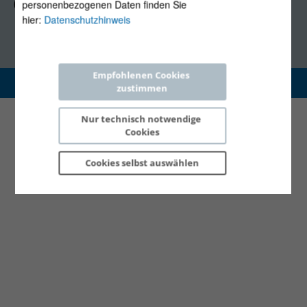
(Mo, Mi-Fr 09:30-12:30 Uhr)
personenbezogenen Daten finden Sie
hier:
Datenschutzhinweis
Empfohlenen Cookies 
Copyright 2026 © E-Control
zustimmen
Nur technisch notwendige 
Cookies
Cookies selbst 
auswählen