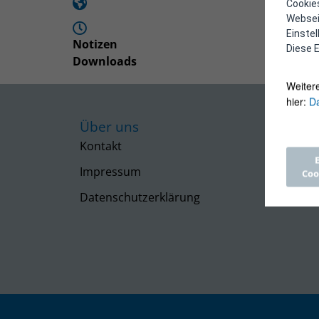
Cookies
Webseit
Einste
Notizen
Diese E
Downloads
Weiter
hier:
Da
Über uns
Kontakt
Impressum
Coo
Datenschutzerklärung