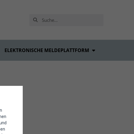
ELEKTRONISCHE MELDEPLATTFORM
in
enen
 und
hen