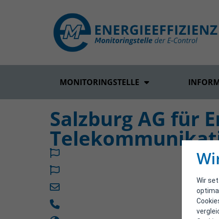
MONITORINGSTELLE
INFOR
Salzburg AG für 
Telekommunikat
Wi
Wir se
optima
Cookie
vergle