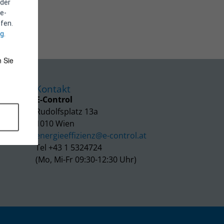
 der
e-
fen.
ng
.
 Sie
Kontakt
E-Control
Rudolfsplatz 13a
1010 Wien
energieeffizienz@e-control.at
Tel +43 1 5324724
(Mo, Mi-Fr 09:30-12:30 Uhr)