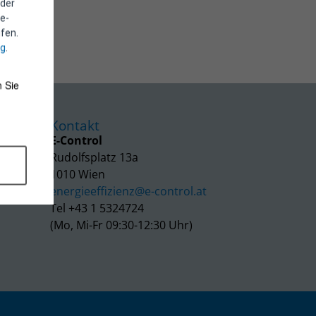
 der
e-
fen.
ng
.
 Sie
Kontakt
E-Control
Rudolfsplatz 13a
1010 Wien
energieeffizienz@e-control.at
Tel +43 1 5324724
(Mo, Mi-Fr 09:30-12:30 Uhr)