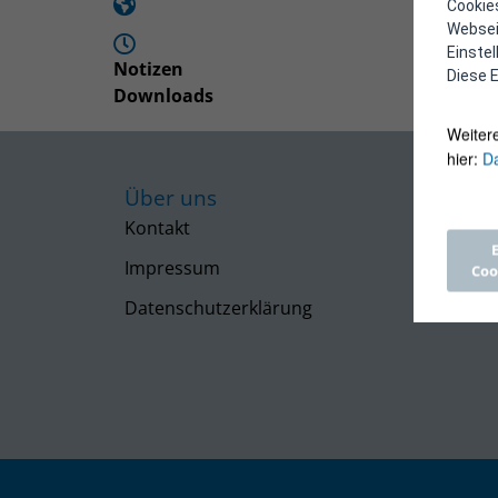
Cookies
Webseit
Einste
Notizen
Diese E
Downloads
Weiter
hier:
Da
Über uns
Kontakt
Impressum
Coo
Datenschutzerklärung