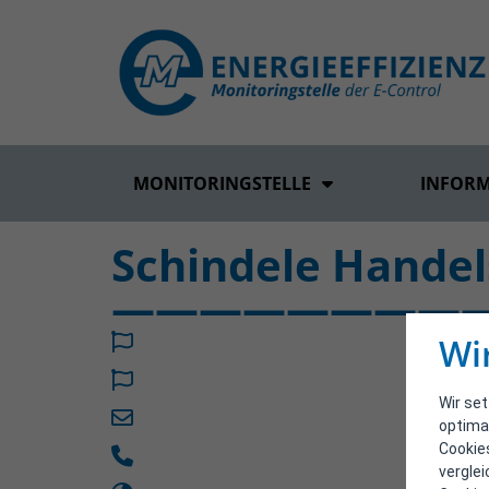
MONITORINGSTELLE
INFOR
Schindele Hande
————————————
Wi
Wir se
optima
Cookie
vergle