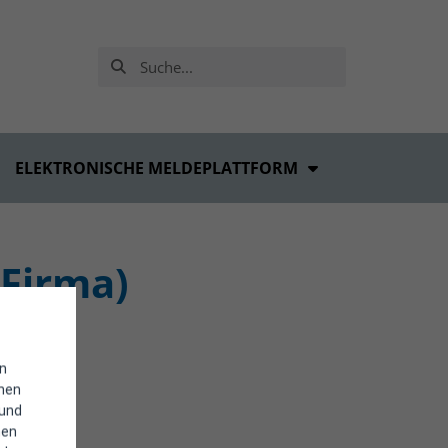
ELEKTRONISCHE MELDEPLATTFORM
irma)
in
enen
 und
hen