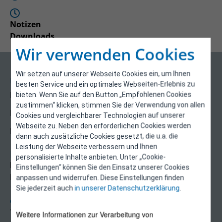
Notizen
Downloads
Wir verwenden Cookies
Wir setzen auf unserer Webseite Cookies ein, um Ihnen
Über uns
besten Service und ein optimales Webseiten-Erlebnis zu
Kontakt
bieten. Wenn Sie auf den Button „Empfohlenen Cookies
zustimmen“ klicken, stimmen Sie der Verwendung von allen
Impressum
Cookies und vergleichbarer Technologien auf unserer
Webseite zu. Neben den erforderlichen Cookies werden
Datenschutzerklärung
dann auch zusätzliche Cookies gesetzt, die u.a. die
Leistung der Webseite verbessern und Ihnen
Kontakt
personalisierte Inhalte anbieten. Unter „Cookie-
E-Control
Einstellungen“ können Sie den Einsatz unserer Cookies
Rudolfsplatz 13a
anpassen und widerrufen. Diese Einstellungen finden
1010 Wien
Sie jederzeit auch
in unserer Datenschutzerklärung
.
energieeffizienz@e-control.at
Tel +43 1 5324724
Weitere Informationen zur Verarbeitung von