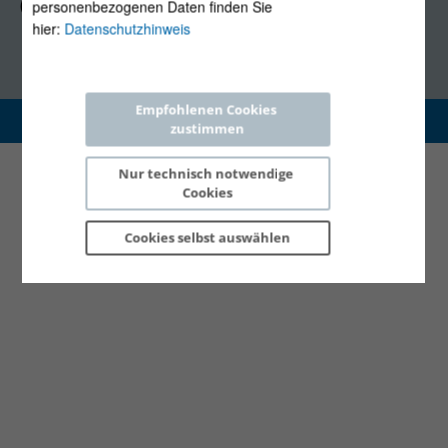
(Mo, Mi-Fr 09:30-12:30 Uhr)
personenbezogenen Daten finden Sie
hier:
Datenschutzhinweis
Empfohlenen Cookies 
Copyright 2026 © E-Control
zustimmen
Nur technisch notwendige 
Cookies
Cookies selbst 
auswählen