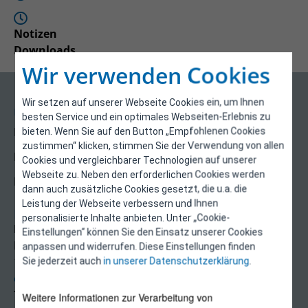
Notizen
Downloads
Wir verwenden Cookies
Wir setzen auf unserer Webseite Cookies ein, um Ihnen
Über uns
besten Service und ein optimales Webseiten-Erlebnis zu
Kontakt
bieten. Wenn Sie auf den Button „Empfohlenen Cookies
zustimmen“ klicken, stimmen Sie der Verwendung von allen
Impressum
Cookies und vergleichbarer Technologien auf unserer
Webseite zu. Neben den erforderlichen Cookies werden
Datenschutzerklärung
dann auch zusätzliche Cookies gesetzt, die u.a. die
Leistung der Webseite verbessern und Ihnen
Kontakt
personalisierte Inhalte anbieten. Unter „Cookie-
E-Control
Einstellungen“ können Sie den Einsatz unserer Cookies
Rudolfsplatz 13a
anpassen und widerrufen. Diese Einstellungen finden
1010 Wien
Sie jederzeit auch
in unserer Datenschutzerklärung
.
energieeffizienz@e-control.at
Tel +43 1 5324724
Weitere Informationen zur Verarbeitung von