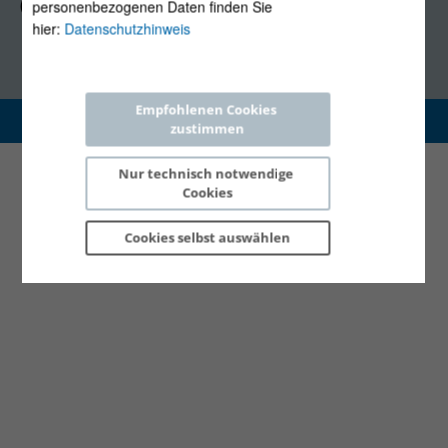
(Mo, Mi-Fr 09:30-12:30 Uhr)
personenbezogenen Daten finden Sie
hier:
Datenschutzhinweis
Empfohlenen Cookies 
Copyright 2026 © E-Control
zustimmen
Nur technisch notwendige 
Cookies
Cookies selbst 
auswählen