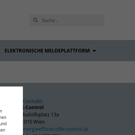
ELEKTRONISCHE MELDEPLATTFORM
Kontakt
E-Control
in
Rudolfsplatz 13a
enen
1010 Wien
 und
energieeffizienz@e-control.at
hen