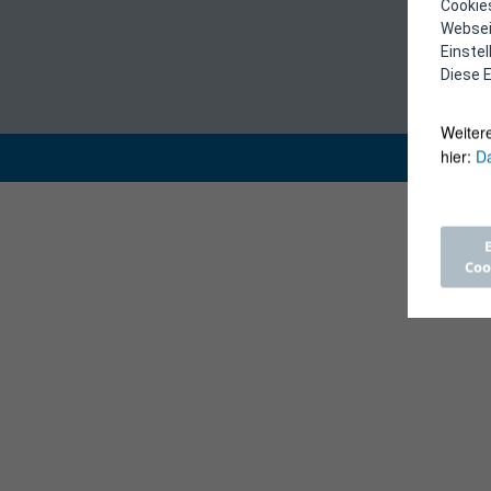
Cookies
Webseit
Einste
Diese E
Weiter
hier:
Da
Coo