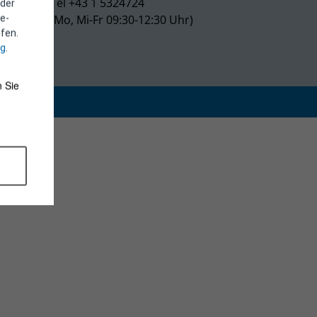
Tel +43 1 5324724
 der
(Mo, Mi-Fr 09:30-12:30 Uhr)
e-
fen.
ng
.
 Sie