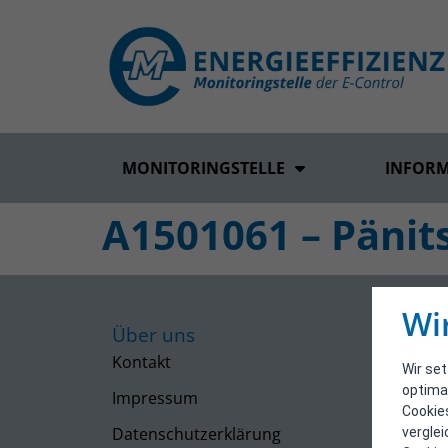
MONITORINGSTELLE
INFOR
A1501061 – Päni
Wi
Über uns
Kontakt
Wir se
optima
Impressum
Cookie
Datenschutzerklärung
vergle