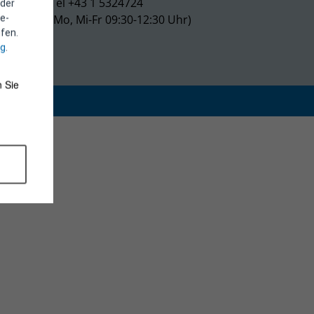
Tel +43 1 5324724
 der
(Mo, Mi-Fr 09:30-12:30 Uhr)
e-
fen.
ng
.
 Sie