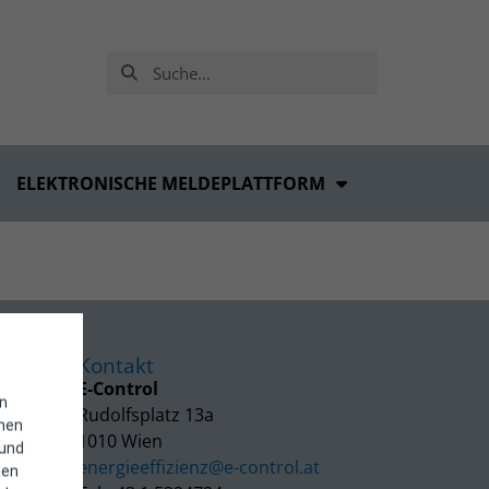
ELEKTRONISCHE MELDEPLATTFORM
Kontakt
E-Control
in
Rudolfsplatz 13a
enen
1010 Wien
 und
energieeffizienz@e-control.at
hen