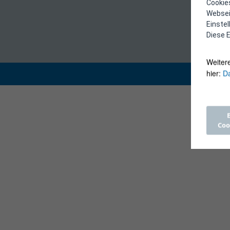
Cookies
Webseit
Einste
Diese E
Weiter
hier:
Da
Coo