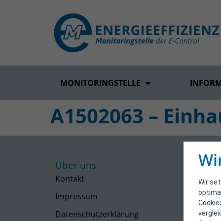
MONITORINGSTELLE
INFOR
A1502063 – Einha
Wi
Über uns
Kontakt
Wir se
optima
Impressum
Cookie
Datenschutzerklärung
vergle