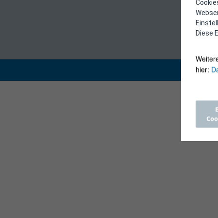
Cookies
Webseit
Einste
Diese E
Weiter
hier:
Da
Coo