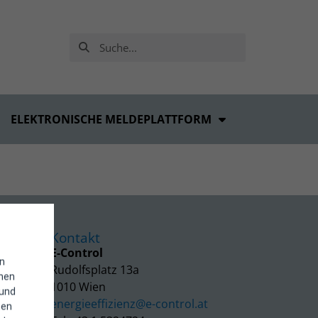
ELEKTRONISCHE MELDEPLATTFORM
Kontakt
E-Control
in
Rudolfsplatz 13a
enen
1010 Wien
 und
energieeffizienz@e-control.at
hen