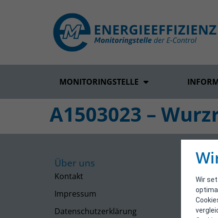
MONITORINGSTELLE
INFOR
A1503023 – Wurz
Wi
Über uns
Kontakt
Wir se
optima
Impressum
Cookie
Datenschutzerklärung
vergle