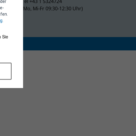
Tel +43 1 5324724
 der
(Mo, Mi-Fr 09:30-12:30 Uhr)
e-
fen.
ng
.
 Sie