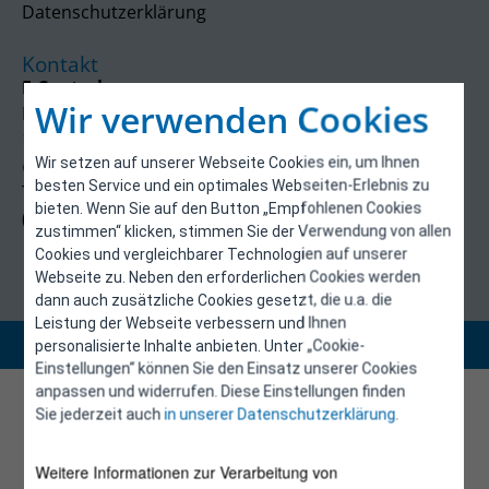
Datenschutzerklärung
Kontakt
E-Control
Wir verwenden Cookies
Rudolfsplatz 13a
1010 Wien
Wir setzen auf unserer Webseite Cookies ein, um Ihnen
energieeffizienz@e-control.at
besten Service und ein optimales Webseiten-Erlebnis zu
Tel +43 1 5324724
bieten. Wenn Sie auf den Button „Empfohlenen Cookies
(Mo, Mi-Fr 09:30-12:30 Uhr)
zustimmen“ klicken, stimmen Sie der Verwendung von allen
Cookies und vergleichbarer Technologien auf unserer
Webseite zu. Neben den erforderlichen Cookies werden
dann auch zusätzliche Cookies gesetzt, die u.a. die
Leistung der Webseite verbessern und Ihnen
Copyright 2026 © E-Control
personalisierte Inhalte anbieten. Unter „Cookie-
Einstellungen“ können Sie den Einsatz unserer Cookies
anpassen und widerrufen. Diese Einstellungen finden
Sie jederzeit auch
in unserer Datenschutzerklärung
.
Weitere Informationen zur Verarbeitung von