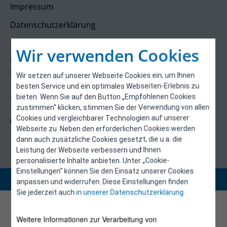
Impressum
Datenschutzerklärung
Kontakt
Wir verwenden Cookies
E-Control
Rudolfsplatz 13a
Wir setzen auf unserer Webseite Cookies ein, um Ihnen
1010 Wien
besten Service und ein optimales Webseiten-Erlebnis zu
energieeffizienz@e-control.at
bieten. Wenn Sie auf den Button „Empfohlenen Cookies
Tel +43 1 5324724
zustimmen“ klicken, stimmen Sie der Verwendung von allen
Cookies und vergleichbarer Technologien auf unserer
(Mo, Mi-Fr 09:30-12:30 Uhr)
Webseite zu. Neben den erforderlichen Cookies werden
dann auch zusätzliche Cookies gesetzt, die u.a. die
Leistung der Webseite verbessern und Ihnen
personalisierte Inhalte anbieten. Unter „Cookie-
Einstellungen“ können Sie den Einsatz unserer Cookies
Copyright 2026 © E-Control
anpassen und widerrufen. Diese Einstellungen finden
Sie jederzeit auch
in unserer Datenschutzerklärung
.
Weitere Informationen zur Verarbeitung von