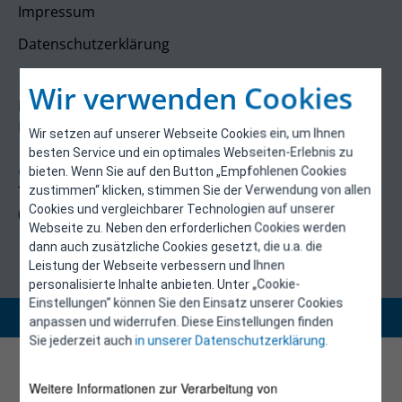
Impressum
Datenschutzerklärung
Kontakt
Wir verwenden Cookies
E-Control
Rudolfsplatz 13a
Wir setzen auf unserer Webseite Cookies ein, um Ihnen
1010 Wien
besten Service und ein optimales Webseiten-Erlebnis zu
energieeffizienz@e-control.at
bieten. Wenn Sie auf den Button „Empfohlenen Cookies
Tel +43 1 5324724
zustimmen“ klicken, stimmen Sie der Verwendung von allen
Cookies und vergleichbarer Technologien auf unserer
(Mo, Mi-Fr 09:30-12:30 Uhr)
Webseite zu. Neben den erforderlichen Cookies werden
dann auch zusätzliche Cookies gesetzt, die u.a. die
Leistung der Webseite verbessern und Ihnen
personalisierte Inhalte anbieten. Unter „Cookie-
Einstellungen“ können Sie den Einsatz unserer Cookies
Copyright 2026 © E-Control
anpassen und widerrufen. Diese Einstellungen finden
Sie jederzeit auch
in unserer Datenschutzerklärung
.
Weitere Informationen zur Verarbeitung von