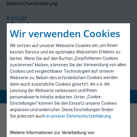
Datenschutzerklärung
Kontakt
E-Control
Wir verwenden Cookies
Rudolfsplatz 13a
1010 Wien
Wir setzen auf unserer Webseite Cookies ein, um Ihnen
energieeffizienz@e-control.at
besten Service und ein optimales Webseiten-Erlebnis zu
Tel +43 1 5324724
bieten. Wenn Sie auf den Button „Empfohlenen Cookies
(Mo, Mi-Fr 09:30-12:30 Uhr)
zustimmen“ klicken, stimmen Sie der Verwendung von allen
Cookies und vergleichbarer Technologien auf unserer
Webseite zu. Neben den erforderlichen Cookies werden
dann auch zusätzliche Cookies gesetzt, die u.a. die
Leistung der Webseite verbessern und Ihnen
Copyright 2026 © E-Control
personalisierte Inhalte anbieten. Unter „Cookie-
Einstellungen“ können Sie den Einsatz unserer Cookies
anpassen und widerrufen. Diese Einstellungen finden
Sie jederzeit auch
in unserer Datenschutzerklärung
.
Weitere Informationen zur Verarbeitung von