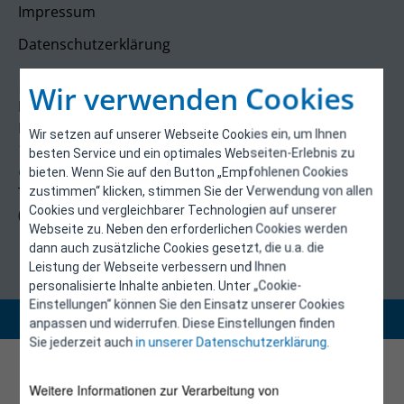
Impressum
Datenschutzerklärung
Kontakt
Wir verwenden Cookies
E-Control
Rudolfsplatz 13a
Wir setzen auf unserer Webseite Cookies ein, um Ihnen
1010 Wien
besten Service und ein optimales Webseiten-Erlebnis zu
energieeffizienz@e-control.at
bieten. Wenn Sie auf den Button „Empfohlenen Cookies
Tel +43 1 5324724
zustimmen“ klicken, stimmen Sie der Verwendung von allen
Cookies und vergleichbarer Technologien auf unserer
(Mo, Mi-Fr 09:30-12:30 Uhr)
Webseite zu. Neben den erforderlichen Cookies werden
dann auch zusätzliche Cookies gesetzt, die u.a. die
Leistung der Webseite verbessern und Ihnen
personalisierte Inhalte anbieten. Unter „Cookie-
Einstellungen“ können Sie den Einsatz unserer Cookies
Copyright 2026 © E-Control
anpassen und widerrufen. Diese Einstellungen finden
Sie jederzeit auch
in unserer Datenschutzerklärung
.
Weitere Informationen zur Verarbeitung von