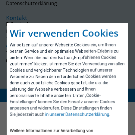
Datenschutzerklärung
Kontakt
E-Control
Wir verwenden Cookies
Rudolfsplatz 13a
1010 Wien
Wir setzen auf unserer Webseite Cookies ein, um Ihnen
energieeffizienz@e-control.at
besten Service und ein optimales Webseiten-Erlebnis zu
Tel +43 1 5324724
bieten. Wenn Sie auf den Button „Empfohlenen Cookies
(Mo, Mi-Fr 09:30-12:30 Uhr)
zustimmen“ klicken, stimmen Sie der Verwendung von allen
Cookies und vergleichbarer Technologien auf unserer
Webseite zu. Neben den erforderlichen Cookies werden
dann auch zusätzliche Cookies gesetzt, die u.a. die
Leistung der Webseite verbessern und Ihnen
Copyright 2026 © E-Control
personalisierte Inhalte anbieten. Unter „Cookie-
Einstellungen“ können Sie den Einsatz unserer Cookies
anpassen und widerrufen. Diese Einstellungen finden
Sie jederzeit auch
in unserer Datenschutzerklärung
.
Weitere Informationen zur Verarbeitung von