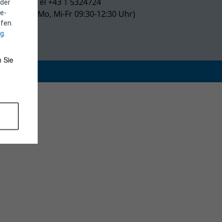
Tel +43 1 5324724
 der
(Mo, Mi-Fr 09:30-12:30 Uhr)
e-
fen.
ng
.
 Sie