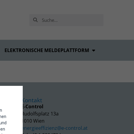
ELEKTRONISCHE MELDEPLATTFORM
Kontakt
E-Control
in
Rudolfsplatz 13a
enen
1010 Wien
 und
energieeffizienz@e-control.at
hen