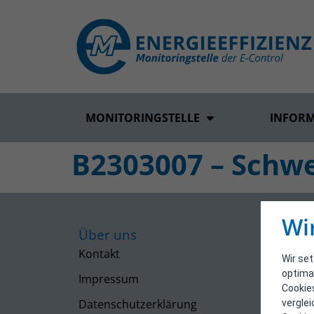
MONITORINGSTELLE
INFOR
B2303007 – Schwe
Wi
Über uns
Kontakt
Wir se
optima
Impressum
Cookie
Datenschutzerklärung
vergle