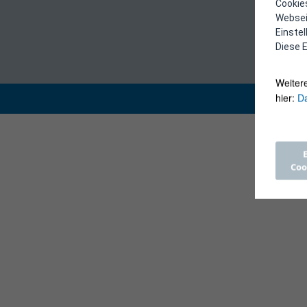
Cookies
Webseit
Einste
Diese E
Weiter
hier:
Da
Coo