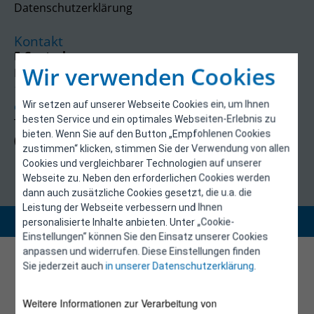
Datenschutzerklärung
Kontakt
E-Control
Wir verwenden Cookies
Rudolfsplatz 13a
1010 Wien
Wir setzen auf unserer Webseite Cookies ein, um Ihnen
energieeffizienz@e-control.at
besten Service und ein optimales Webseiten-Erlebnis zu
Tel +43 1 5324724
bieten. Wenn Sie auf den Button „Empfohlenen Cookies
(Mo, Mi-Fr 09:30-12:30 Uhr)
zustimmen“ klicken, stimmen Sie der Verwendung von allen
Cookies und vergleichbarer Technologien auf unserer
Webseite zu. Neben den erforderlichen Cookies werden
dann auch zusätzliche Cookies gesetzt, die u.a. die
Leistung der Webseite verbessern und Ihnen
Copyright 2026 © E-Control
personalisierte Inhalte anbieten. Unter „Cookie-
Einstellungen“ können Sie den Einsatz unserer Cookies
anpassen und widerrufen. Diese Einstellungen finden
Sie jederzeit auch
in unserer Datenschutzerklärung
.
Weitere Informationen zur Verarbeitung von