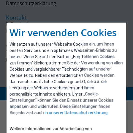
Datenschutzerklärung
Kontakt
E-Control
Wir verwenden Cookies
Rudolfsplatz 13a
1010 Wien
Wir setzen auf unserer Webseite Cookies ein, um Ihnen
energieeffizienz@e-control.at
besten Service und ein optimales Webseiten-Erlebnis zu
Tel +43 1 5324724
bieten. Wenn Sie auf den Button „Empfohlenen Cookies
(Mo, Mi-Fr 09:30-12:30 Uhr)
zustimmen“ klicken, stimmen Sie der Verwendung von allen
Cookies und vergleichbarer Technologien auf unserer
Webseite zu. Neben den erforderlichen Cookies werden
dann auch zusätzliche Cookies gesetzt, die u.a. die
Leistung der Webseite verbessern und Ihnen
Copyright 2026 © E-Control
personalisierte Inhalte anbieten. Unter „Cookie-
Einstellungen“ können Sie den Einsatz unserer Cookies
anpassen und widerrufen. Diese Einstellungen finden
Sie jederzeit auch
in unserer Datenschutzerklärung
.
Weitere Informationen zur Verarbeitung von