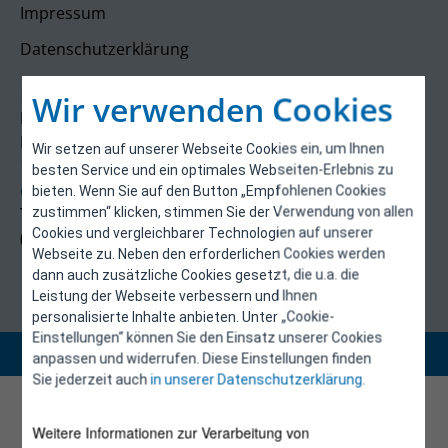
Impressum
Datenschutzerklärung
Kontakt
Wir verwenden Cookies
E-Control
Rudolfsplatz 13a
Wir setzen auf unserer Webseite Cookies ein, um Ihnen
1010 Wien
besten Service und ein optimales Webseiten-Erlebnis zu
energieeffizienz@e-control.at
bieten. Wenn Sie auf den Button „Empfohlenen Cookies
Tel +43 1 5324724
zustimmen“ klicken, stimmen Sie der Verwendung von allen
Cookies und vergleichbarer Technologien auf unserer
(Mo, Mi-Fr 09:30-12:30 Uhr)
Webseite zu. Neben den erforderlichen Cookies werden
dann auch zusätzliche Cookies gesetzt, die u.a. die
Leistung der Webseite verbessern und Ihnen
personalisierte Inhalte anbieten. Unter „Cookie-
Einstellungen“ können Sie den Einsatz unserer Cookies
Copyright 2026 © E-Control
anpassen und widerrufen. Diese Einstellungen finden
Sie jederzeit auch
in unserer Datenschutzerklärung
.
Weitere Informationen zur Verarbeitung von