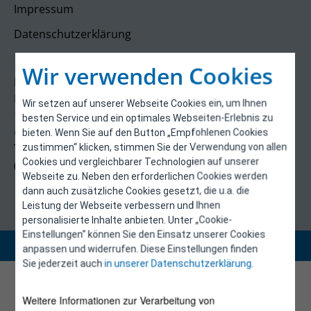
Impressum
Datenschutzerklärung
Kontakt
Wir verwenden Cookies
E-Control
Rudolfsplatz 13a
Wir setzen auf unserer Webseite Cookies ein, um Ihnen
1010 Wien
besten Service und ein optimales Webseiten-Erlebnis zu
energieeffizienz@e-control.at
bieten. Wenn Sie auf den Button „Empfohlenen Cookies
Tel +43 1 5324724
zustimmen“ klicken, stimmen Sie der Verwendung von allen
Cookies und vergleichbarer Technologien auf unserer
(Mo, Mi-Fr 09:30-12:30 Uhr)
Webseite zu. Neben den erforderlichen Cookies werden
dann auch zusätzliche Cookies gesetzt, die u.a. die
Leistung der Webseite verbessern und Ihnen
personalisierte Inhalte anbieten. Unter „Cookie-
Einstellungen“ können Sie den Einsatz unserer Cookies
Copyright 2026 © E-Control
anpassen und widerrufen. Diese Einstellungen finden
Sie jederzeit auch
in unserer Datenschutzerklärung
.
Weitere Informationen zur Verarbeitung von