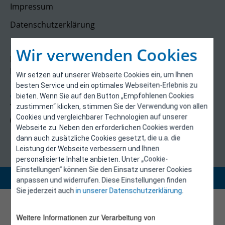
Impressum
Datenschutzerklärung
Kontakt
Wir verwenden Cookies
E-Control
Rudolfsplatz 13a
Wir setzen auf unserer Webseite Cookies ein, um Ihnen
1010 Wien
besten Service und ein optimales Webseiten-Erlebnis zu
energieeffizienz@e-control.at
bieten. Wenn Sie auf den Button „Empfohlenen Cookies
Tel +43 1 5324724
zustimmen“ klicken, stimmen Sie der Verwendung von allen
Cookies und vergleichbarer Technologien auf unserer
(Mo, Mi-Fr 09:30-12:30 Uhr)
Webseite zu. Neben den erforderlichen Cookies werden
dann auch zusätzliche Cookies gesetzt, die u.a. die
Leistung der Webseite verbessern und Ihnen
personalisierte Inhalte anbieten. Unter „Cookie-
Einstellungen“ können Sie den Einsatz unserer Cookies
Copyright 2026 © E-Control
anpassen und widerrufen. Diese Einstellungen finden
Sie jederzeit auch
in unserer Datenschutzerklärung
.
Weitere Informationen zur Verarbeitung von