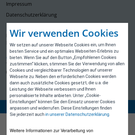
Impressum
Datenschutzerklärung
Kontakt
Wir verwenden Cookies
E-Control
Rudolfsplatz 13a
Wir setzen auf unserer Webseite Cookies ein, um Ihnen
1010 Wien
besten Service und ein optimales Webseiten-Erlebnis zu
energieeffizienz@e-control.at
bieten. Wenn Sie auf den Button „Empfohlenen Cookies
Tel +43 1 5324724
zustimmen“ klicken, stimmen Sie der Verwendung von allen
Cookies und vergleichbarer Technologien auf unserer
(Mo, Mi-Fr 09:30-12:30 Uhr)
Webseite zu. Neben den erforderlichen Cookies werden
dann auch zusätzliche Cookies gesetzt, die u.a. die
Leistung der Webseite verbessern und Ihnen
personalisierte Inhalte anbieten. Unter „Cookie-
Einstellungen“ können Sie den Einsatz unserer Cookies
Copyright 2026 © E-Control
anpassen und widerrufen. Diese Einstellungen finden
Sie jederzeit auch
in unserer Datenschutzerklärung
.
Weitere Informationen zur Verarbeitung von