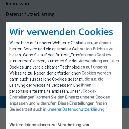
Impressum
Datenschutzerklärung
Kontakt
Wir verwenden Cookies
E-Control
Rudolfsplatz 13a
Wir setzen auf unserer Webseite Cookies ein, um Ihnen
1010 Wien
besten Service und ein optimales Webseiten-Erlebnis zu
energieeffizienz@e-control.at
bieten. Wenn Sie auf den Button „Empfohlenen Cookies
Tel +43 1 5324724
zustimmen“ klicken, stimmen Sie der Verwendung von allen
Cookies und vergleichbarer Technologien auf unserer
(Mo, Mi-Fr 09:30-12:30 Uhr)
Webseite zu. Neben den erforderlichen Cookies werden
dann auch zusätzliche Cookies gesetzt, die u.a. die
Leistung der Webseite verbessern und Ihnen
personalisierte Inhalte anbieten. Unter „Cookie-
Einstellungen“ können Sie den Einsatz unserer Cookies
Copyright 2026 © E-Control
anpassen und widerrufen. Diese Einstellungen finden
Sie jederzeit auch
in unserer Datenschutzerklärung
.
Weitere Informationen zur Verarbeitung von