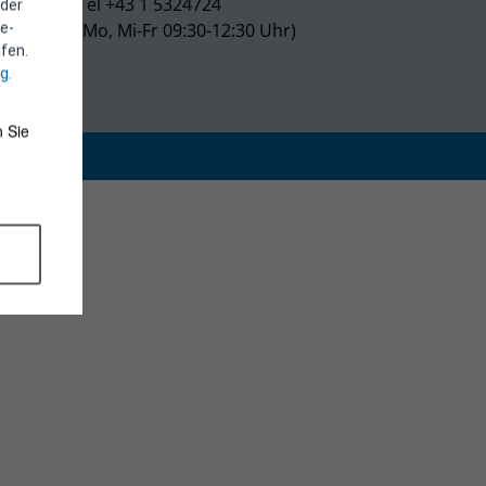
Tel +43 1 5324724
 der
(Mo, Mi-Fr 09:30-12:30 Uhr)
e-
fen.
ng
.
 Sie