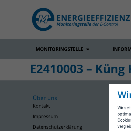
MONITORINGSTELLE
INFOR
E2410003 – Küng 
Wi
Über uns
Kontakt
Wir se
optima
Impressum
Cookie
Datenschutzerklärung
vergle