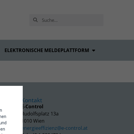
ELEKTRONISCHE MELDEPLATTFORM
Kontakt
E-Control
in
Rudolfsplatz 13a
enen
1010 Wien
 und
energieeffizienz@e-control.at
hen