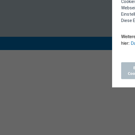
Cookies
Webseit
Einste
Diese E
Weiter
hier:
Da
Coo