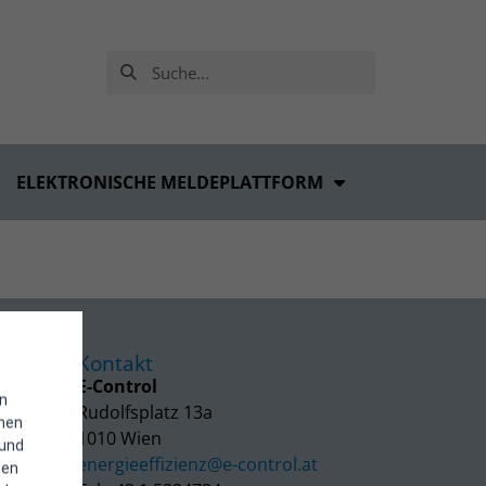
ELEKTRONISCHE MELDEPLATTFORM
Kontakt
E-Control
in
Rudolfsplatz 13a
enen
1010 Wien
 und
energieeffizienz@e-control.at
hen