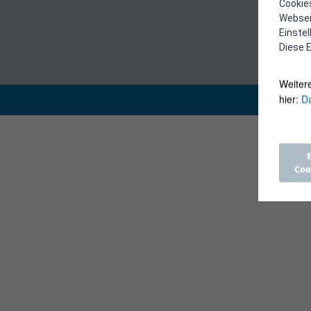
Cookies
Webseit
Einste
Diese E
Weiter
hier:
Da
Coo