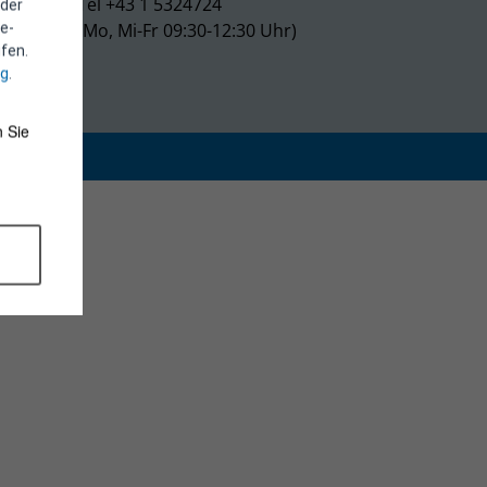
Tel +43 1 5324724
 der
(Mo, Mi-Fr 09:30-12:30 Uhr)
e-
fen.
ng
.
 Sie