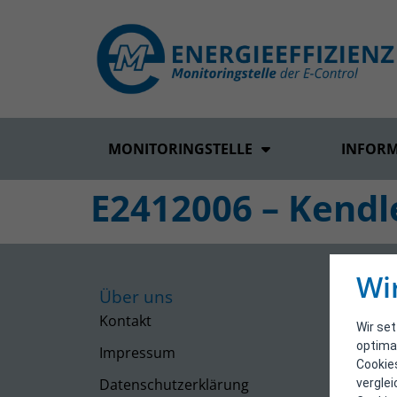
MONITORINGSTELLE
INFOR
E2412006 – Kend
Wi
Über uns
Kontakt
Wir se
optima
Impressum
Cookie
Datenschutzerklärung
vergle