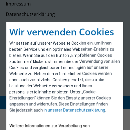
Impressum
Datenschutzerklärung
Kontakt
Wir verwenden Cookies
E-Control
Rudolfsplatz 13a
Wir setzen auf unserer Webseite Cookies ein, um Ihnen
1010 Wien
besten Service und ein optimales Webseiten-Erlebnis zu
energieeffizienz@e-control.at
bieten. Wenn Sie auf den Button „Empfohlenen Cookies
Tel +43 1 5324724
zustimmen“ klicken, stimmen Sie der Verwendung von allen
Cookies und vergleichbarer Technologien auf unserer
(Mo, Mi-Fr 09:30-12:30 Uhr)
Webseite zu. Neben den erforderlichen Cookies werden
dann auch zusätzliche Cookies gesetzt, die u.a. die
Leistung der Webseite verbessern und Ihnen
personalisierte Inhalte anbieten. Unter „Cookie-
Einstellungen“ können Sie den Einsatz unserer Cookies
Copyright 2026 © E-Control
anpassen und widerrufen. Diese Einstellungen finden
Sie jederzeit auch
in unserer Datenschutzerklärung
.
Weitere Informationen zur Verarbeitung von