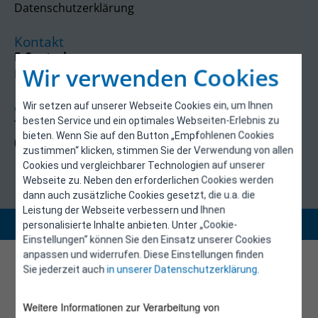
Datenschutzerklärung
Kontakt
E-Control
Wir verwenden Cookies
Rudolfsplatz 13a
1010 Wien
Wir setzen auf unserer Webseite Cookies ein, um Ihnen
energieeffizienz@e-control.at
besten Service und ein optimales Webseiten-Erlebnis zu
Tel +43 1 5324724
bieten. Wenn Sie auf den Button „Empfohlenen Cookies
(Mo, Mi-Fr 09:30-12:30 Uhr)
zustimmen“ klicken, stimmen Sie der Verwendung von allen
Cookies und vergleichbarer Technologien auf unserer
Webseite zu. Neben den erforderlichen Cookies werden
dann auch zusätzliche Cookies gesetzt, die u.a. die
Leistung der Webseite verbessern und Ihnen
Copyright 2026 © E-Control
personalisierte Inhalte anbieten. Unter „Cookie-
Einstellungen“ können Sie den Einsatz unserer Cookies
anpassen und widerrufen. Diese Einstellungen finden
Sie jederzeit auch
in unserer Datenschutzerklärung
.
Weitere Informationen zur Verarbeitung von