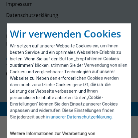
Impressum
Datenschutzerklärung
Kontakt
Wir verwenden Cookies
E-Control
Rudolfsplatz 13a
Wir setzen auf unserer Webseite Cookies ein, um Ihnen
1010 Wien
besten Service und ein optimales Webseiten-Erlebnis zu
energieeffizienz@e-control.at
bieten. Wenn Sie auf den Button „Empfohlenen Cookies
Tel +43 1 5324724
zustimmen“ klicken, stimmen Sie der Verwendung von allen
Cookies und vergleichbarer Technologien auf unserer
(Mo, Mi-Fr 09:30-12:30 Uhr)
Webseite zu. Neben den erforderlichen Cookies werden
dann auch zusätzliche Cookies gesetzt, die u.a. die
Leistung der Webseite verbessern und Ihnen
personalisierte Inhalte anbieten. Unter „Cookie-
Einstellungen“ können Sie den Einsatz unserer Cookies
Copyright 2026 © E-Control
anpassen und widerrufen. Diese Einstellungen finden
Sie jederzeit auch
in unserer Datenschutzerklärung
.
Weitere Informationen zur Verarbeitung von