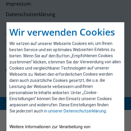
Impressum
Datenschutzerklärung
Kontakt
Wir verwenden Cookies
E-Control
Rudolfsplatz 13a
Wir setzen auf unserer Webseite Cookies ein, um Ihnen
1010 Wien
besten Service und ein optimales Webseiten-Erlebnis zu
energieeffizienz@e-control.at
bieten. Wenn Sie auf den Button „Empfohlenen Cookies
Tel +43 1 5324724
zustimmen“ klicken, stimmen Sie der Verwendung von allen
Cookies und vergleichbarer Technologien auf unserer
(Mo, Mi-Fr 09:30-12:30 Uhr)
Webseite zu. Neben den erforderlichen Cookies werden
dann auch zusätzliche Cookies gesetzt, die u.a. die
Leistung der Webseite verbessern und Ihnen
personalisierte Inhalte anbieten. Unter „Cookie-
Einstellungen“ können Sie den Einsatz unserer Cookies
Copyright 2026 © E-Control
anpassen und widerrufen. Diese Einstellungen finden
Sie jederzeit auch
in unserer Datenschutzerklärung
.
Weitere Informationen zur Verarbeitung von