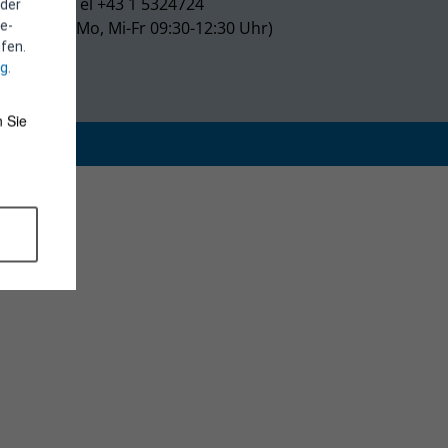
Tel +43 1 5324724
 der
(Mo, Mi-Fr 09:30-12:30 Uhr)
e-
fen.
ng
.
 Sie