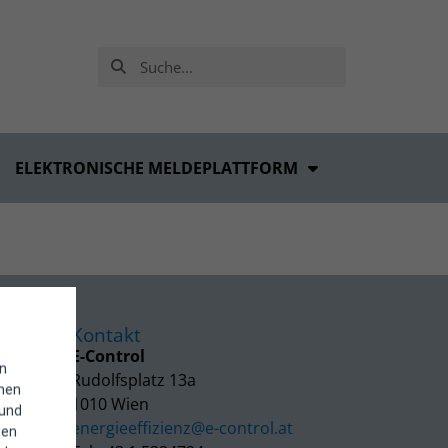
ELEKTRONISCHE MELDEPLATTFORM
Kontakt
E-Control
in
Rudolfsplatz 13a
enen
1010 Wien
 und
energieeffizienz@e-control.at
hen