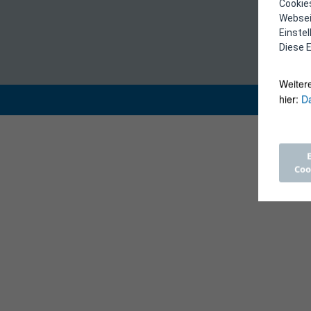
Cookies
Webseit
Einste
Diese E
Weiter
hier:
Da
Coo