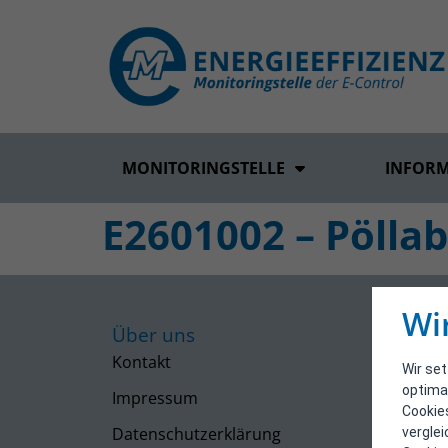
MONITORINGSTELLE
INFOR
E2601002 – Pöllab
Wi
Über uns
Kontakt
Wir se
optima
Impressum
Cookie
Datenschutzerklärung
vergle