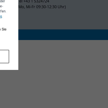
Tel +43 1 5324724
 der
(Mo, Mi-Fr 09:30-12:30 Uhr)
e-
fen.
ng
.
 Sie