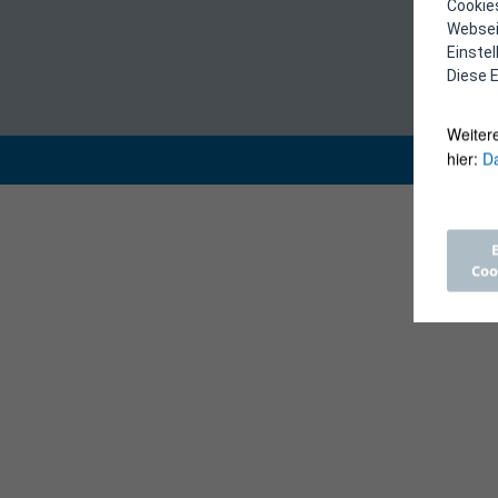
Cookies
Webseit
Einste
Diese E
Weiter
hier:
Da
Coo