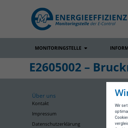
MONITORINGSTELLE
INFOR
E2605002 – Bruck
Wi
Über uns
Kontakt
Wir se
optima
Impressum
Cookie
Datenschutzerklärung
vergle