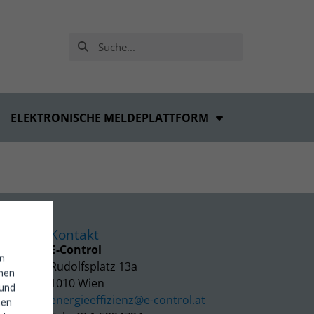
ELEKTRONISCHE MELDEPLATTFORM
Kontakt
E-Control
in
Rudolfsplatz 13a
enen
1010 Wien
 und
energieeffizienz@e-control.at
hen