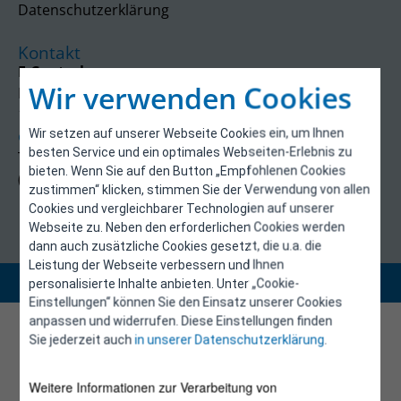
Datenschutzerklärung
Kontakt
E-Control
Wir verwenden Cookies
Rudolfsplatz 13a
1010 Wien
Wir setzen auf unserer Webseite Cookies ein, um Ihnen
energieeffizienz@e-control.at
besten Service und ein optimales Webseiten-Erlebnis zu
Tel +43 1 5324724
bieten. Wenn Sie auf den Button „Empfohlenen Cookies
(Mo, Mi-Fr 09:30-12:30 Uhr)
zustimmen“ klicken, stimmen Sie der Verwendung von allen
Cookies und vergleichbarer Technologien auf unserer
Webseite zu. Neben den erforderlichen Cookies werden
dann auch zusätzliche Cookies gesetzt, die u.a. die
Leistung der Webseite verbessern und Ihnen
Copyright 2026 © E-Control
personalisierte Inhalte anbieten. Unter „Cookie-
Einstellungen“ können Sie den Einsatz unserer Cookies
anpassen und widerrufen. Diese Einstellungen finden
Sie jederzeit auch
in unserer Datenschutzerklärung
.
Weitere Informationen zur Verarbeitung von