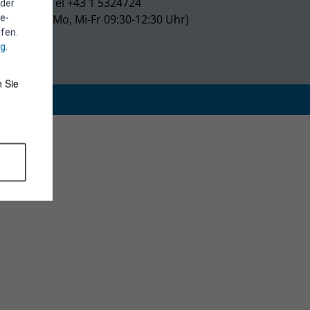
Tel +43 1 5324724
 der
(Mo, Mi-Fr 09:30-12:30 Uhr)
e-
fen.
ng
.
 Sie