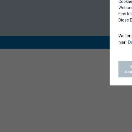
Cookies
Webseit
Einste
Diese E
Weiter
hier:
Da
Coo