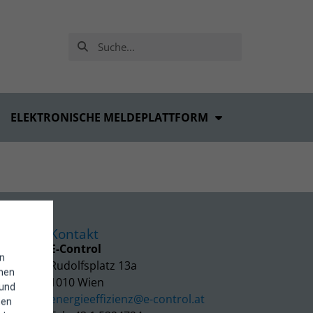
ELEKTRONISCHE MELDEPLATTFORM
Kontakt
E-Control
in
Rudolfsplatz 13a
enen
1010 Wien
 und
energieeffizienz@e-control.at
hen