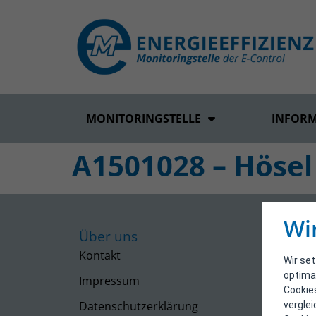
MONITORINGSTELLE
INFOR
A1501028 – Hösel
Wi
Über uns
Kontakt
Wir se
optima
Impressum
Cookie
Datenschutzerklärung
vergle