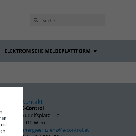
ELEKTRONISCHE MELDEPLATTFORM
Kontakt
E-Control
in
Rudolfsplatz 13a
enen
1010 Wien
 und
energieeffizienz@e-control.at
hen