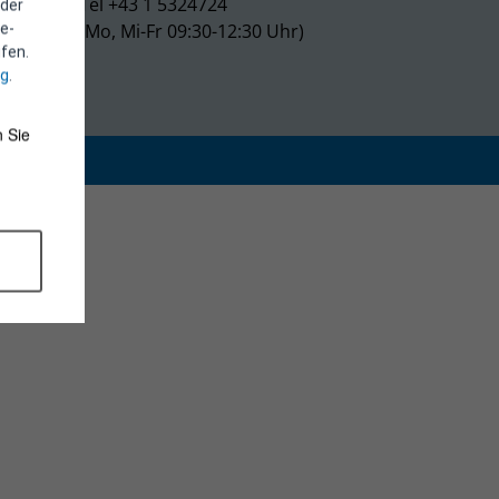
Tel +43 1 5324724
 der
(Mo, Mi-Fr 09:30-12:30 Uhr)
e-
fen.
ng
.
 Sie