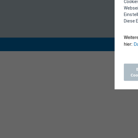
Cookies
Webseit
Einste
Diese E
Weiter
hier:
Da
Coo