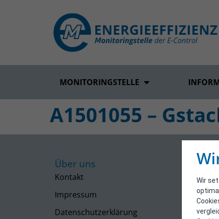
MONITORINGSTELLE
INFOR
A1501055 – Gsta
Wi
Über uns
Kontakt
Wir se
optima
Impressum
Cookie
Datenschutzerklärung
vergle