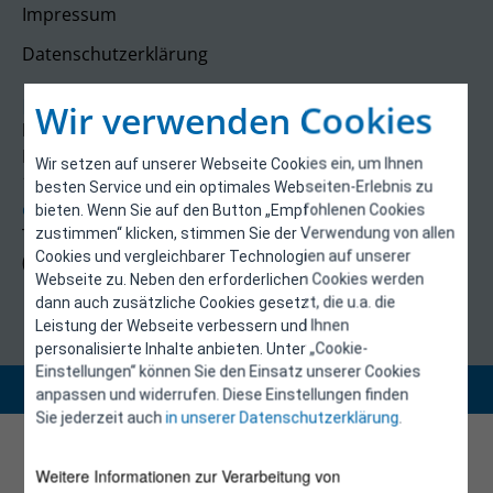
Impressum
Datenschutzerklärung
Kontakt
Wir verwenden Cookies
E-Control
Rudolfsplatz 13a
Wir setzen auf unserer Webseite Cookies ein, um Ihnen
1010 Wien
besten Service und ein optimales Webseiten-Erlebnis zu
energieeffizienz@e-control.at
bieten. Wenn Sie auf den Button „Empfohlenen Cookies
Tel +43 1 5324724
zustimmen“ klicken, stimmen Sie der Verwendung von allen
Cookies und vergleichbarer Technologien auf unserer
(Mo, Mi-Fr 09:30-12:30 Uhr)
Webseite zu. Neben den erforderlichen Cookies werden
dann auch zusätzliche Cookies gesetzt, die u.a. die
Leistung der Webseite verbessern und Ihnen
personalisierte Inhalte anbieten. Unter „Cookie-
Einstellungen“ können Sie den Einsatz unserer Cookies
Copyright 2026 © E-Control
anpassen und widerrufen. Diese Einstellungen finden
Sie jederzeit auch
in unserer Datenschutzerklärung
.
Weitere Informationen zur Verarbeitung von