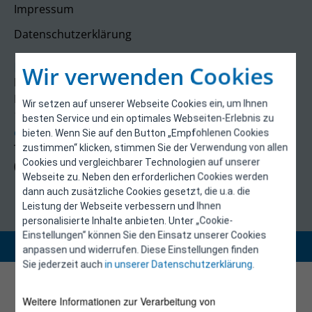
Impressum
Datenschutzerklärung
Kontakt
Wir verwenden Cookies
E-Control
Rudolfsplatz 13a
Wir setzen auf unserer Webseite Cookies ein, um Ihnen
1010 Wien
besten Service und ein optimales Webseiten-Erlebnis zu
energieeffizienz@e-control.at
bieten. Wenn Sie auf den Button „Empfohlenen Cookies
Tel +43 1 5324724
zustimmen“ klicken, stimmen Sie der Verwendung von allen
Cookies und vergleichbarer Technologien auf unserer
(Mo, Mi-Fr 09:30-12:30 Uhr)
Webseite zu. Neben den erforderlichen Cookies werden
dann auch zusätzliche Cookies gesetzt, die u.a. die
Leistung der Webseite verbessern und Ihnen
personalisierte Inhalte anbieten. Unter „Cookie-
Einstellungen“ können Sie den Einsatz unserer Cookies
Copyright 2026 © E-Control
anpassen und widerrufen. Diese Einstellungen finden
Sie jederzeit auch
in unserer Datenschutzerklärung
.
Weitere Informationen zur Verarbeitung von