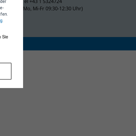
Tel +43 1 5324724
 der
(Mo, Mi-Fr 09:30-12:30 Uhr)
e-
fen.
ng
.
 Sie