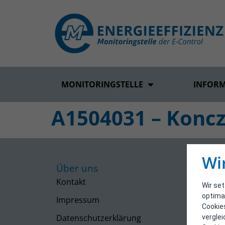
MONITORINGSTELLE
INFOR
A1504031 – Koncz
Wi
Über uns
Kontakt
Wir se
optima
Impressum
Cookie
Datenschutzerklärung
vergle