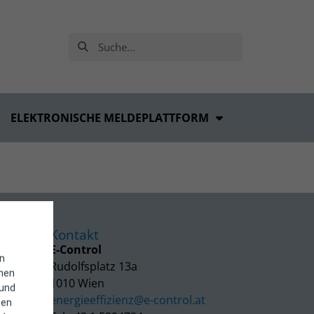
ELEKTRONISCHE MELDEPLATTFORM
Kontakt
E-Control
in
Rudolfsplatz 13a
enen
1010 Wien
 und
energieeffizienz@e-control.at
hen