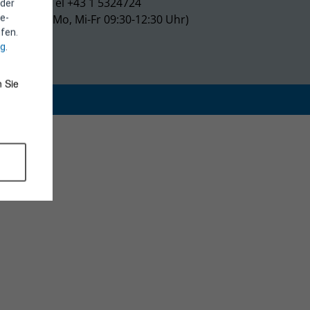
Tel +43 1 5324724
 der
(Mo, Mi-Fr 09:30-12:30 Uhr)
e-
fen.
ng
.
 Sie