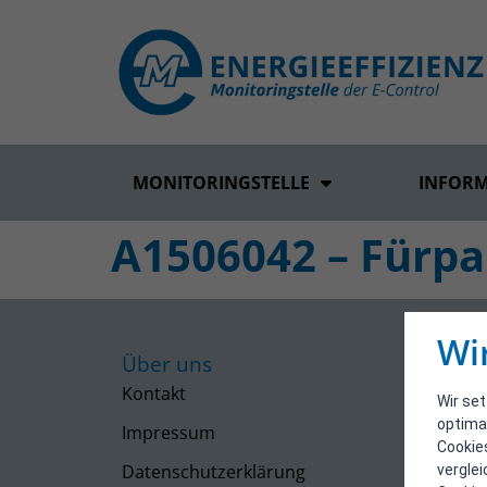
MONITORINGSTELLE
INFOR
A1506042 – Fürpa
Wi
Über uns
Kontakt
Wir se
optima
Impressum
Cookie
Datenschutzerklärung
vergle