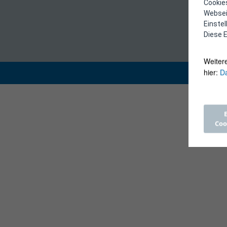
Cookies
Webseit
Einste
Diese E
Weiter
hier:
Da
Coo