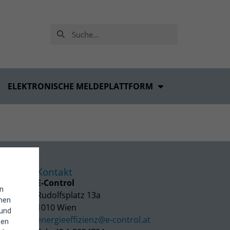
ELEKTRONISCHE MELDEPLATTFORM
Kontakt
E-Control
in
Rudolfsplatz 13a
enen
1010 Wien
 und
energieeffizienz@e-control.at
hen