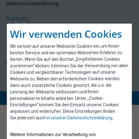
Datenschutzerklärung
Kontakt
E-Control
Wir verwenden Cookies
Rudolfsplatz 13a
1010 Wien
Wir setzen auf unserer Webseite Cookies ein, um Ihnen
energieeffizienz@e-control.at
besten Service und ein optimales Webseiten-Erlebnis zu
Tel +43 1 5324724
bieten. Wenn Sie auf den Button „Empfohlenen Cookies
(Mo, Mi-Fr 09:30-12:30 Uhr)
zustimmen“ klicken, stimmen Sie der Verwendung von allen
Cookies und vergleichbarer Technologien auf unserer
Webseite zu. Neben den erforderlichen Cookies werden
dann auch zusätzliche Cookies gesetzt, die u.a. die
Leistung der Webseite verbessern und Ihnen
Copyright 2026 © E-Control
personalisierte Inhalte anbieten. Unter „Cookie-
Einstellungen“ können Sie den Einsatz unserer Cookies
anpassen und widerrufen. Diese Einstellungen finden
Sie jederzeit auch
in unserer Datenschutzerklärung
.
Weitere Informationen zur Verarbeitung von