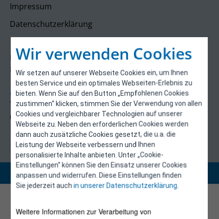
Impressum
Datenschutzerklärung
Kontakt
Wir verwenden Cookies
E-Control
Rudolfsplatz 13a
Wir setzen auf unserer Webseite Cookies ein, um Ihnen
1010 Wien
besten Service und ein optimales Webseiten-Erlebnis zu
energieeffizienz@e-control.at
bieten. Wenn Sie auf den Button „Empfohlenen Cookies
Tel +43 1 5324724
zustimmen“ klicken, stimmen Sie der Verwendung von allen
Cookies und vergleichbarer Technologien auf unserer
(Mo, Mi-Fr 09:30-12:30 Uhr)
Webseite zu. Neben den erforderlichen Cookies werden
dann auch zusätzliche Cookies gesetzt, die u.a. die
Leistung der Webseite verbessern und Ihnen
personalisierte Inhalte anbieten. Unter „Cookie-
Einstellungen“ können Sie den Einsatz unserer Cookies
Copyright 2026 © E-Control
anpassen und widerrufen. Diese Einstellungen finden
Sie jederzeit auch
in unserer Datenschutzerklärung
.
Weitere Informationen zur Verarbeitung von