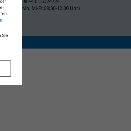
Tel +43 1 5324724
 der
(Mo, Mi-Fr 09:30-12:30 Uhr)
e-
fen.
ng
.
 Sie