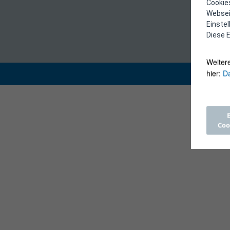
Cookies
Webseit
Einste
Diese E
Weiter
hier:
Da
Coo