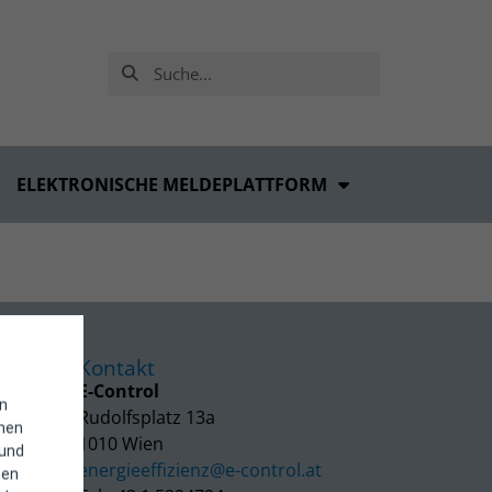
ELEKTRONISCHE MELDEPLATTFORM
Kontakt
E-Control
in
Rudolfsplatz 13a
enen
1010 Wien
 und
energieeffizienz@e-control.at
hen