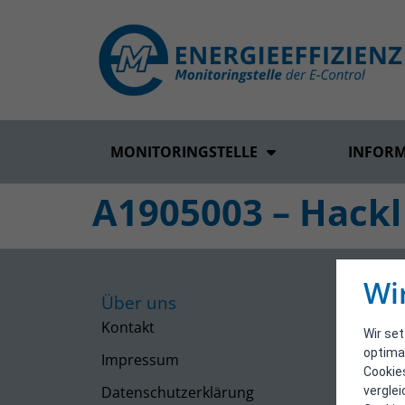
MONITORINGSTELLE
INFOR
A1905003 – Hackl
Wi
Über uns
Kontakt
Wir se
optima
Impressum
Cookie
Datenschutzerklärung
vergle